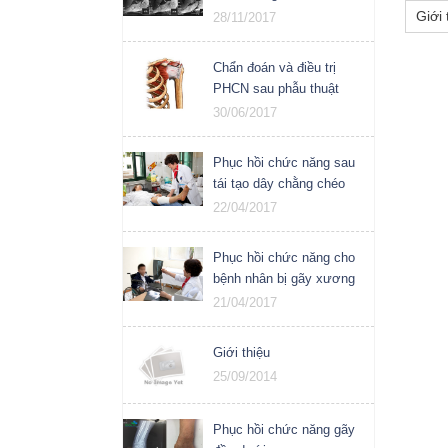
khớp vai
Giới 
28/11/2017
Chẩn đoán và điều trị
PHCN sau phẫu thuật
chóp xoay khớp vai
30/06/2017
Phục hồi chức năng sau
tái tạo dây chằng chéo
trước khớp gối
22/04/2017
Phục hồi chức năng cho
bệnh nhân bị gãy xương
21/04/2017
Giới thiệu
25/09/2014
Phục hồi chức năng gãy