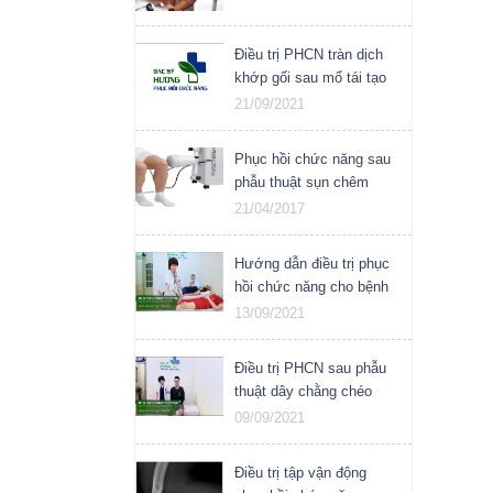
Điều trị PHCN tràn dịch
khớp gối sau mổ tái tạo
dây chằng chéo trước
21/09/2021
Phục hồi chức năng sau
phẫu thuật sụn chêm
khớp gối
21/04/2017
Hướng dẫn điều trị phục
hồi chức năng cho bệnh
nhân vỡ cực dưới và đứt
13/09/2021
gân bánh chè
Điều trị PHCN sau phẫu
thuật dây chằng chéo
trước
09/09/2021
Điều trị tập vận động