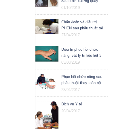
đầu dưới xương quay
01/10/2019
Chẩn đoán và điều trị
PHCN sau phẫu thuật tái
tạo dây chằng chéo sau
27/04/2017
khớp gối
Điều trị phục hồi chức
năng, vật lý trị liệu liệt 3
dây thần kinh
03/08/2019
Phục hồi chức năng sau
phẫu thuật thay toàn bộ
khớp gối
23/04/2017
Dịch vụ Y tế
20/04/2017