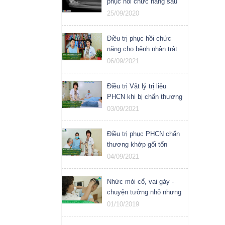
phục hồi chức năng sau
gãy đài quay
25/09/2020
Điều trị phục hồi chức
năng cho bệnh nhân trật
khớp vai
06/09/2021
Điều trị Vật lý trị liệu
PHCN khi bị chấn thương
phần mềm khớp cổ chân
03/09/2021
Điều trị phục PHCN chấn
thương khớp gối tổn
thương sụn chêm và dây
04/09/2021
chằng
Nhức mỏi cổ, vai gáy -
chuyện tưởng nhỏ nhưng
đừng coi thường!
01/10/2019