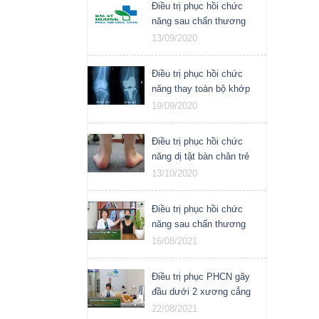
Điều trị phục hồi chức
năng sau chấn thương
13/09/2020
Điều trị phục hồi chức
năng thay toàn bộ khớp
gối
19/09/2020
Điều trị phục hồi chức
năng dị tật bàn chân trẻ
em
13/10/2020
Điều trị phục hồi chức
năng sau chấn thương
sau phẫu thuật tạo hình
16/08/2021
khoang dưới mỏm cùng
vai
Điều trị phục PHCN gãy
đầu dưới 2 xương cẳng
chân
22/08/2021