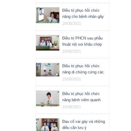
Điều trị phục hồi chức
năng cho bệnh nhân gãy
trật khớp vai
29/08/2021
Điều trị PHCN sau phẫu
thuật nội soi khâu chóp
xoay khớp vai
19/08/2021
Điều trị phục hồi chức
năng di chứng cứng các
khớp sau mổ kết hợp
15/08/2021
xương
Điều trị phục hồi chức
năng bệnh viêm quanh
khớp vai
15/08/2021
Đau cổ vai gáy và những
điều cần lưu ý