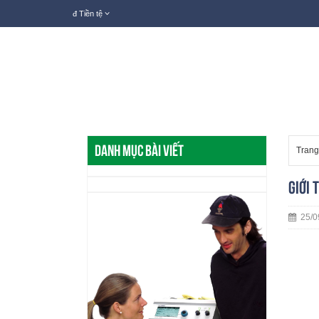
đ
Tiền tệ
Danh mục bài viết
Trang
Giới 
25/0