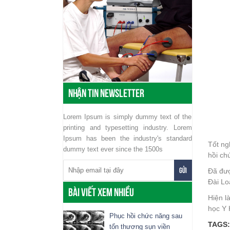
Nhận tin Newsletter
Lorem Ipsum is simply dummy text of the
printing and typesetting industry. Lorem
Ipsum has been the industry's standard
Tốt ng
dummy text ever since the 1500s
hồi ch
Đã đượ
Đài Lo
Bài viết xem nhiều
Hiện l
học Y 
Phục hồi chức năng sau
TAGS:
tổn thương sụn viền