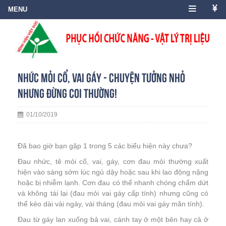
Nhức mỏi cổ, vai gáy - chuyện tưởng nhỏ
nhưng đừng coi thường!
01/10/2019
Đã bao giờ bạn gặp 1 trong 5 các biểu hiện này chưa?
Đau nhức, tê mỏi cổ, vai, gáy, cơn đau mỏi thường xuất
hiện vào sáng sớm lúc ngủ dậy hoặc sau khi lao động nặng
hoặc bị nhiễm lạnh. Cơn đau có thể nhanh chóng chấm dứt
và không tái lại (đau mỏi vai gáy cấp tính) nhưng cũng có
thể kéo dài vài ngày, vài tháng (đau mỏi vai gáy mãn tính).
Đau từ gáy lan xuống bả vai, cánh tay ở một bên hay cả ở